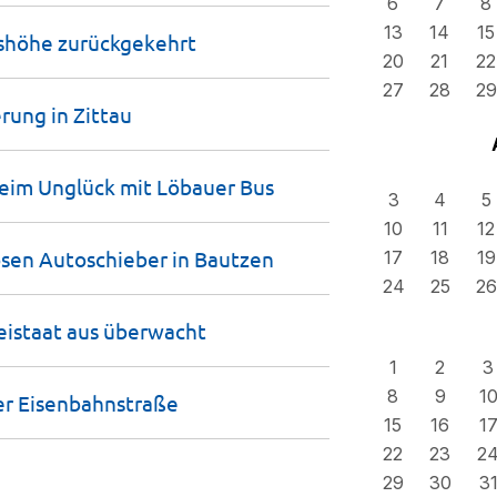
6
7
8
13
14
15
nshöhe
zurückgekehrt
20
21
22
27
28
29
erung in
Zittau
 beim Unglück mit Löbauer
Bus
3
4
5
10
11
12
losen Autoschieber in
Bautzen
17
18
19
24
25
26
eistaat aus
überwacht
1
2
3
8
9
1
er
Eisenbahnstraße
15
16
1
22
23
2
29
30
3