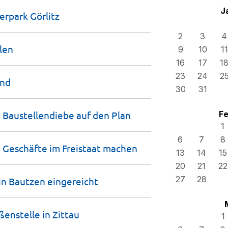
J
ierpark
Görlitz
2
3
4
len
9
10
11
16
17
1
23
24
2
and
30
31
ft Baustellendiebe auf den
Plan
Fe
1
6
7
8
Geschäfte im Freistaat
machen
13
14
15
20
21
22
27
28
 in Bautzen
eingereicht
­ßenstelle in
Zittau
1