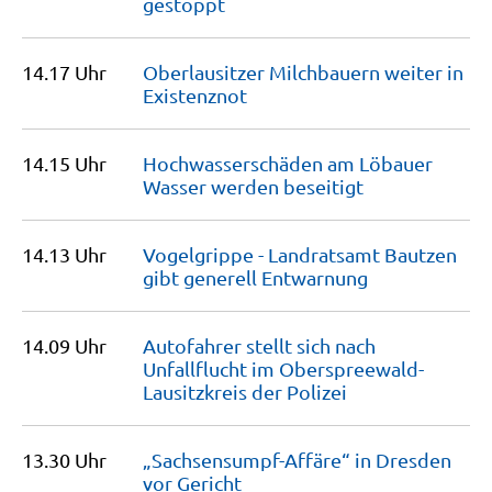
gestoppt
14.17 Uhr
Oberlausitzer Milchbauern weiter in
Existenznot
14.15 Uhr
Hochwasserschäden am Löbauer
Wasser werden
beseitigt
14.13 Uhr
Vogelgrippe - Landratsamt Bautzen
gibt generell
Entwarnung
14.09 Uhr
Autofahrer stellt sich nach
Unfallflucht im Oberspreewald-
Lausitzkreis der
Polizei
13.30 Uhr
„Sachsensumpf-Affäre“ in Dresden
vor
Gericht