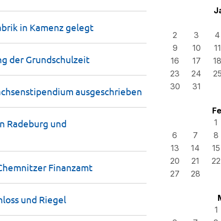
J
abrik in Kamenz
gelegt
2
3
4
9
10
11
ng der
Grundschulzeit
16
17
1
23
24
2
30
31
Sachsens­tipendium
ausgeschrieben
Fe
en Radeburg und
1
6
7
8
13
14
15
20
21
22
Chemnitzer
Finanzamt
27
28
hloss und
Riegel
1