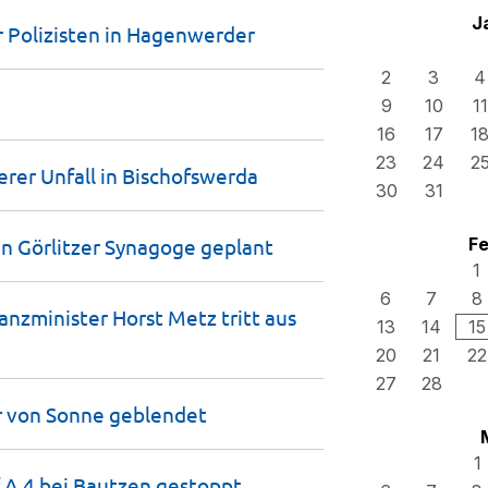
J
 Polizisten in
Hagenwerder
2
3
4
9
10
11
16
17
1
23
24
2
rer Unfall in
Bischofswerda
30
31
n Görlitzer Synagoge
geplant
Fe
1
6
7
8
nzminister Horst Metz tritt aus
13
14
15
20
21
22
27
28
er von Sonne
geblendet
1
f A 4 bei Bautzen
gestoppt