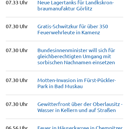
07.33 Uhr
Neue Lagertanks für Landkskron­
brauma­nufaktur
Görlitz
07.30 Uhr
Gratis-Schwitzkur für über 350
Feuerwehrleute in
Kamenz
07.30 Uhr
Bundesin­nen­minister will sich für
gleichbe­rechtigten Umgang mit
sorbischen Nachnamen
einsetzen
07.30 Uhr
Motten-Invasion im Fürst-Pückler-
Park in Bad
Muskau
07.30 Uhr
Gewitterfront über der Oberlausitz -
Wasser in Kellern und auf
Straßen
06.56 Uhr
Feuer in Häuserkarree in Chemnitzer